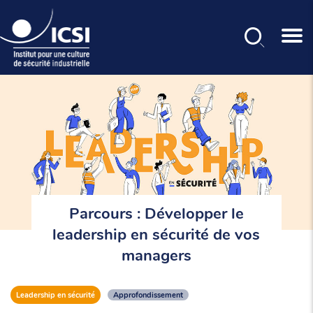
Rechercher
Aller
au
contenu
principal
Parcours : Développer le
leadership en sécurité de vos
managers
Leadership en sécurité
Approfondissement