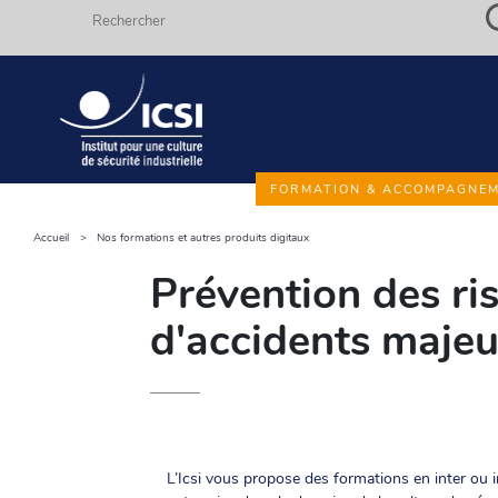
Rechercher
Aller
FORMATION & ACCOMPAGNE
au
contenu
Accueil
Nos formations et autres produits digitaux
Fils
principal
Prévention des ri
d'ariane
d'accidents majeu
L’Icsi vous propose des formations en inter ou i