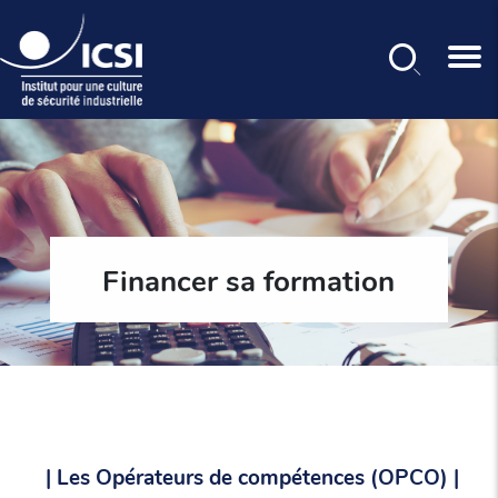
Rechercher
Aller
au
contenu
principal
Financer sa formation
| Les Opérateurs de compétences (OPCO) |