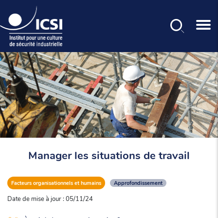
Rechercher
Aller
au
contenu
principal
Manager les situations de travail
Facteurs organisationnels et humains
Approfondissement
Date de mise à jour : 05/11/24