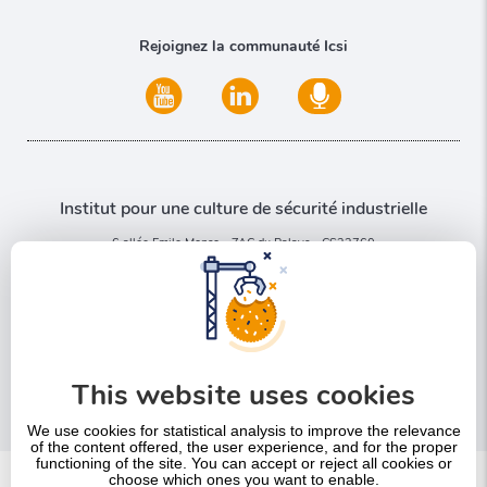
Rejoignez la communauté Icsi
Institut pour une culture de sécurité industrielle
6 allée Emile Monso - ZAC du Palays - CS22760
31077 Toulouse Cedex 4
Nous contacter
This website uses cookies
+33 5 32 09 37 70
We use cookies for statistical analysis to improve the relevance
of the content offered, the user experience, and for the proper
functioning of the site. You can accept or reject all cookies or
choose which ones you want to enable.