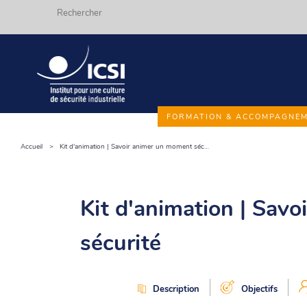
Rechercher
Aller
FORMATION & ACCOMPAGNE
au
contenu
Accueil
Kit d'animation | Savoir animer un moment sécurité
Fils
principal
d'ariane
Kit d'animation | Sav
sécurité
Description
Objectifs