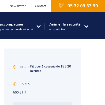
05 32 09 37 90
s
Newsletter
Contact
e accompagner
Animer la sécurité
uer ma culture de sécurité
au quotidien
Kit pour 1 causerie de 15 à 20
DUREE
minutes
TARIFS
500 € HT