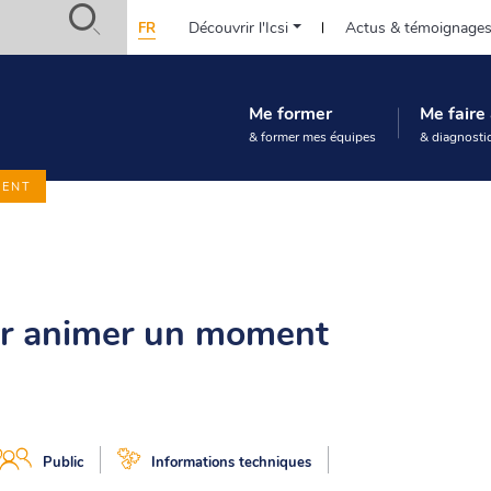
Safety-
Découvrir l'Icsi
Actus & témoignage
FR
in-
Navigation
practice.org
principale
:
Me former
Me fair
(Prestation)
Accès
& former mes équipes
& diagnostiq
rapide
MENT
oir animer un moment
Public
Informations techniques