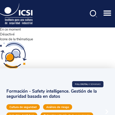
Buscar
Pasar
En ce moment
al
Désactivé
contenido
Icone de la thématique
principal
FULL DIGITAL
6 SEMANAS
Formación - Safety intelligence. Gestión de la
seguridad basada en datos
Cultura de seguridad
Análisis de riesgo